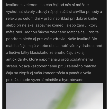
kvalitnom zelenom matcha čaji od nás si môžete
vychutnať skvelý zdravý nápoj a užiť si chvíľku pohody a
relaxu po celom dni v práci napríklad pri dobrej knihe
alebo pri nejakej zábavnej komédii alebo žánru, ktorý
máte radi.
Jednou šálkou zeleného Matcha čaju robíte
popritom niečo aj pre vaše zdravie. Naše kvalitné Bio
matcha čaje majú v sebe obsiahnuté všetky drahocenné
a liečivé látky klasického zeleného čaju ako aj
antioxidanty, ktoré napomáhajú proti oxidatívnemu
stresu. Vďaka každodennému pitiu zeleného matcha
čaju sa zlepší aj vaša koncentrácia a pamäť a vaša
pokožka bude vyzerať mladšie a hydratovane.