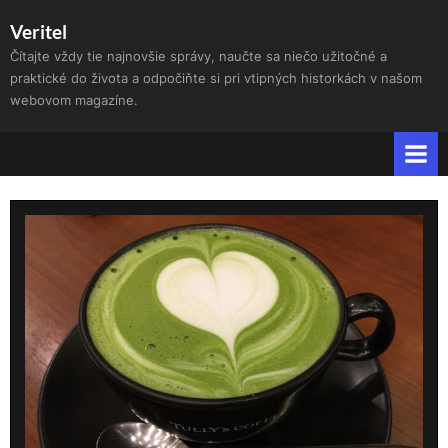
Skip
Veritel
to
Čítajte vždy tie najnovšie správy, naučte sa niečo užitočné a
content
praktické do života a odpočiňte si pri vtipných historkách v našom
webovom magazíne.