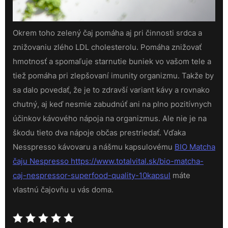
Okrem toho zelený čaj pomáha aj pri činnosti srdca a
znižovaniu zlého LDL cholesterolu. Pomáha znižovať
hmotnosť a spomaľuje starnutie buniek vo vašom tele a
tiež pomáha pri zlepšovaní imunity organizmu. Takže by
sa dalo povedať, že je to zdravší variant kávy a rovnako
chutný, aj keď nesmie zabudnúť ani na plno pozitívnych
účinkov kávového nápoja na organizmus. Ale nie je na
škodu tieto dva nápoje občas prestriedať.
Vďaka
Nesspresso kávovaru a nášmu kapsulovému
BIO Matcha
čaju Nespresso https://www.totalvital.sk/bio-matcha-
caj-nespressor-superfood-quality-10kapsul
máte
vlastnú čajovňu u vás doma.