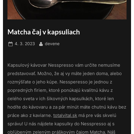
Matcha čaj v kapsuliach
Posted
By
4. 3. 2023
devene
on
Kapsulový kávovar Nesspresso vám určite nemusíme
predstavovať. Možno, že aj vy máte jeden doma, alebo
rozmýšľate o jeho kúpe. Nessperesso je jednou z
popredných firiem, ktoré ponúkajú kvalitnú kávu z
celého sveta v ich šikovných kapsulkách, ktoré len
hodíte do kávovaru a za pár minút máte chutnú kávu bez
práce ako z kaviarne.
totalvital.sk
má pre v
ás skvelú
správu! U nás nájdete kapsulky do Nesspresso aj s
obľúbeným zeleným práškovým čajom Matcha. Náš