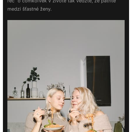
reč“ o čomkoľvek v živote tak vedzte, že patríte
medzi šťastné ženy.