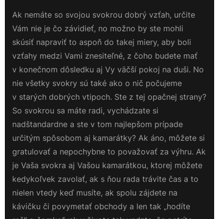
Ak nemáte so svojou svokrou dobrý vzťah, určite
Vám nie je čo závidieť, no možno by ste mohli
skúsiť napraviť to aspoň do takej miery, aby boli
vzťahy medzi Vami znesiteľné, z čoho budete mať
v konečnom dôsledku aj Vy väčší pokoj na duši.
No
nie všetky svokry sú také ako o nič počujeme
v starých dobrých vtipoch. Ste z tej opačnej strany?
So svokrou sa máte radi, vychádzate si
nadštandardne a ste v tom najlepšom prípade
určitým spôsobom aj kamarátky? Ak áno, môžete si
gratulovať a nepochybne to považovať za výhru. Ak
je Vaša svokra aj Vašou kamarátkou, ktorej môžete
kedykoľvek zavolať, ak s ňou rada trávite čas a to
nielen vtedy keď musíte, ak spolu zájdete na
kávičku či povymetať obchody a len tak „hodíte