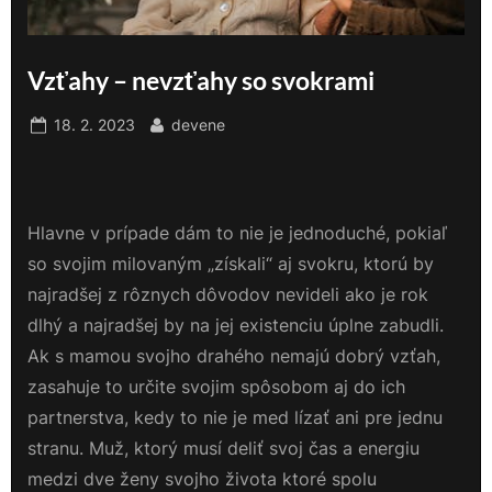
Vzťahy – nevzťahy so svokrami
Posted
By
18. 2. 2023
devene
on
Hlavne v prípade dám to nie je jednoduché, pokiaľ
so svojim milovaným „získali“ aj svokru, ktorú by
najradšej z rôznych dôvodov nevideli ako je rok
dlhý a najradšej by na jej existenciu úplne zabudli.
Ak s mamou svojho drahého nemajú dobrý vzťah,
zasahuje to určite svojim spôsobom aj do ich
partnerstva, kedy to nie je med lízať ani pre jednu
stranu. Muž, ktorý musí deliť svoj čas a energiu
medzi dve ženy svojho života ktoré spolu