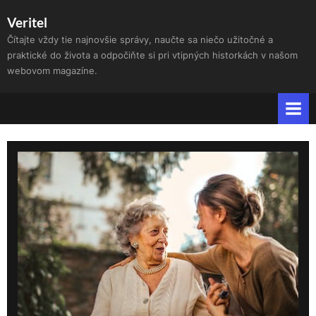
Skip
Veritel
to
Čítajte vždy tie najnovšie správy, naučte sa niečo užitočné a
content
praktické do života a odpočiňte si pri vtipných historkách v našom
webovom magazíne.