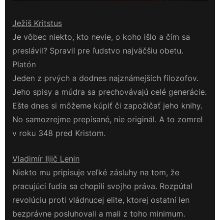
Ježiš Kritstus
Je vôbec niekto, kto nevie, o koho išlo a čím sa
preslávil? Spravil pre ľudstvo najväčšiu obetu.
Platón
Jeden z prvých a dodnes najznámejších filozofov.
Jeho spisy a múdra sa prechovávajú celé generácie.
Ešte dnes si môžeme kúpiť či zapožičať jeho knihy.
No samozrejme prepísané, nie originál. A to zomrel
v roku 348 pred Kristom.
Vladimír Iljič Lenin
Niekto mu pripisuje veľké zásluhy na tom, že
pracujúci ľudia sa chopili svojho práva. Rozpútal
revolúciu proti vládnucej elite, ktorej ostatní len
bezprávne posluhovali a mali z toho minimum.