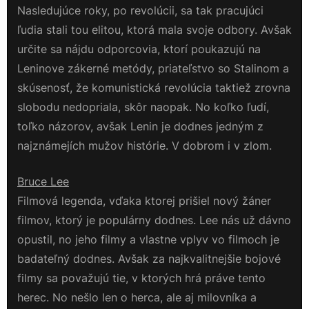
Nasledujúce roky, po revolúcii, sa tak pracujúci
ľudia stali tou elitou, ktorá mala svoje odbory. Avšak
určite sa nájdu odporcovia, ktorí poukazujú na
Leninove zákerné metódy, priateľstvo so Stalinom a
skúsenosť, že komunistická revolúcia taktiež zrovna
slobodu nedopriala, skôr naopak. No koľko ľudí,
toľko názorov, avšak Lenin je dodnes jedným z
najznámejích mužov histórie. V dobrom i v zlom.
Bruce Lee
Filmová legenda, vďaka ktorej prišiel nový žáner
filmov, ktorý je populárny dodnes. Lee nás už dávno
opustil, no jeho filmy a vlastne vplyv vo filmoch je
badateľný dodnes. Avšak za najkvalitnejšie bojové
filmy sa považujú tie, v ktorých hrá práve tento
herec. No nešlo len o herca, ale aj milovníka a