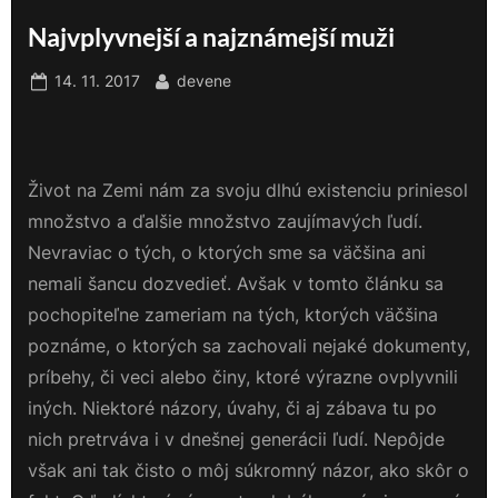
Najvplyvnejší a najznámejší muži
Posted
By
14. 11. 2017
devene
on
Život na Zemi nám za svoju dlhú existenciu priniesol
množstvo a ďalšie množstvo zaujímavých ľudí.
Nevraviac o tých, o ktorých sme sa väčšina ani
nemali šancu dozvedieť. Avšak v tomto článku sa
pochopiteľne zameriam na tých, ktorých väčšina
poznáme, o ktorých sa zachovali nejaké dokumenty,
príbehy, či veci alebo činy, ktoré výrazne ovplyvnili
iných. Niektoré názory, úvahy, či aj zábava tu po
nich pretrváva i v dnešnej generácii ľudí. Nepôjde
však ani tak čisto o môj súkromný názor, ako skôr o