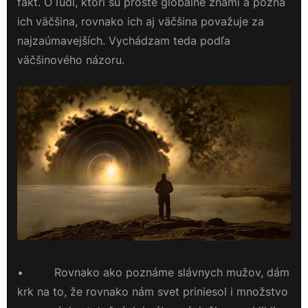
fakt. O ľudí, ktorí sú proste globálne známi a pozná
ich väčšina, rovnako ich aj väčšina považuje za
najzaúmavejších. Vychádzam teda podľa
väčšinového názoru.
• Rovnako ako poznáme slávnych mužov, dám
krk na to, že rovnako nám svet priniesol i množstvo