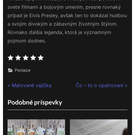
svete filmami a bojovým umením, presne rovnaký
prípad je Elvis Presley, avšak ten to dokázal hudbou
a svojim divokým a zábavným životným štýlom.
Rovnako ďalšia legenda, ktorá je významným
pojmom dodnes.
Peniaze
Navigace
P
N
Maľované vajíčka
Čo – to o opatrovaní
r
e
pro
Podobné príspevky
e
x
příspěvek
v
t
i
P
o
o