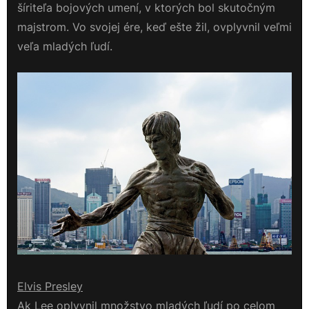
šíriteľa bojových umení, v ktorých bol skutočným
majstrom. Vo svojej ére, keď ešte žil, ovplyvnil veľmi
veľa mladých ľudí.
Elvis Presley
Ak Lee oplyvnil množstvo mladých ľudí po celom