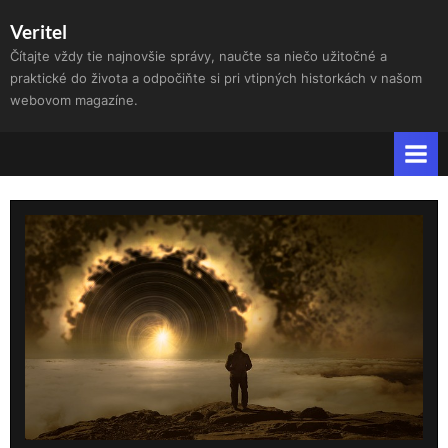
Skip
Veritel
to
Čítajte vždy tie najnovšie správy, naučte sa niečo užitočné a
content
praktické do života a odpočiňte si pri vtipných historkách v našom
webovom magazíne.