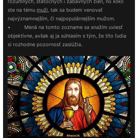
rozumných, statočných i zábavných žien, no klikli
ste na tému
muži
, tak sa budem venovať
najvýznamnejším, či najpopulárnejším mužom.
• Mená na tomto zozname sa snažím uviesť
objektívne, avšak aj ja súhlasím s tým, že títo ľudia
si rozhodne pozornosť zaslúžia.