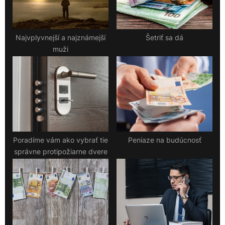
:
o
s
t
Najvplyvnejší a najznámejší
Šetriť sa dá
muži
:
Poradíme vám ako vybrať tie
Peniaze na budúcnosť
správne protipožiarne dvere