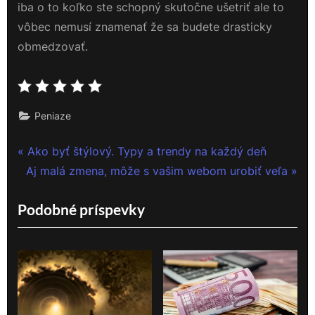
iba o to koľko ste schopný skutočne ušetriť ale to
vôbec nemusí znamenať že sa budete drasticky
obmedzovať.
Peniaze
Navigace
P
Ako byť štýlový. Typy a trendy na každý deň
N
r
Aj malá zmena, môže s vašim webom urobiť veľa
pro
e
e
Podobné príspevky
příspěvek
x
v
t
i
P
o
o
u
s
s
t
P