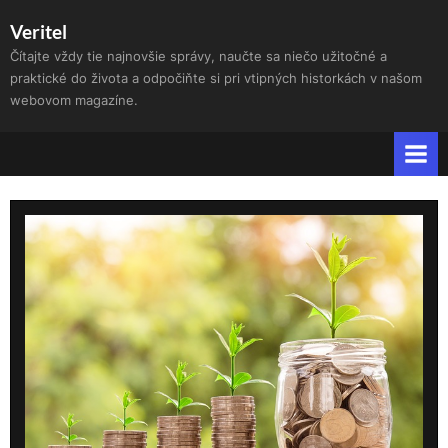
Skip
Veritel
to
Čítajte vždy tie najnovšie správy, naučte sa niečo užitočné a
content
praktické do života a odpočiňte si pri vtipných historkách v našom
webovom magazíne.