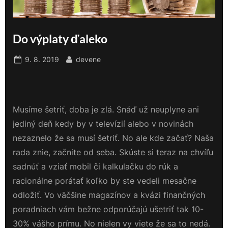
Do výplaty ďaleko
Posted
By
9. 8. 2019
devene
on
Musíme šetriť, doba je zlá. Snáď už neuplyne ani
jediný deň kedy by v televízií alebo v novinách
nezaznelo že sa musí šetriť. No ale kde začať? Naša
rada znie, začnite od seba. Skúste si teraz na chvíľu
sadnúť a vziať mobil či kalkulačku do rúk a
racionálne porátať koľko by ste vedeli mesačne
odložiť. Vo väčšine magazínov a kvázi finančných
poradniach vám bežne odporúčajú ušetriť tak 10-
30% vášho prímu. No nielen vy viete že sa to nedá.