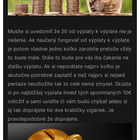
Musíte si uvedomiť že žiť od výplaty k výplate nie je
riešenie. Ak naučený fungovať od výplaty k výplate
je potom vlastne jedno koľko zarobíte pretože vždy
to bude mále. Stále to bude pre vás iba čakanie na
ďalšiu výplatu. Ak si neporátate najprv koľko je
skutočne potrebné zaplatiť a tiež najprv si nejaké
peniaze neodložíte tak to celé nemá zmysel. Skúste
si po najbližšej výplate ihneď tých spomínaných 10€
odložiť a sami uvidíte či vám budú chýbať alebo si
aj tak doprajete tie dve krabičky cigariek. Je
pravdepodobné že doprajete.