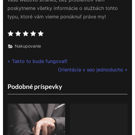
poskytneme všetky informácie o službách tohto
typu, ktoré vám vieme ponúknuť práve my!
Nakupovanie
Navigace
P
Takto to bude fungovať!
r
N
Orientácia v seo jednoducho
pro
e
e
Podobné príspevky
příspěvek
v
x
i
t
o
P
u
o
s
s
P
t