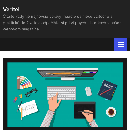
Skip
Veritel
to
Čítajte vždy tie najnovšie správy, naučte sa niečo užitočné a
content
praktické do života a odpočiňte si pri vtipných historkách v našom
webovom magazíne.