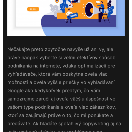
Nečakajte preto zbytočne navyše už ani vy, ale
práve naopak vyberte si veľmi efektívny spôsob
podnikania na internete, vďaka optimalizácii pre
vyhľadávače, ktorá vám poskytne oveľa viac
možností a oveľa vyššie priečky vo vyhľadávaní
Google ako kedykoľvek predtým, čo vám
samozrejme zaručí aj oveľa väčšiu úspešnosť vo
vašom type podnikania a oveľa viac zákazníkov,
ktorí sa zaujímajú práve o to, čo mi ponúkate a
predávate. Ak hľadáte spoľahlivý
copywriting
aj na
vašu webovú stránku, bez problémov vám