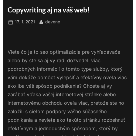
Copywriting aj na váš web!
Posted
By
17. 1. 2021
devene
on
Viete čo je to seo optimalizácia pre vyhľadávače
alebo by ste sa aj vy radi dozvedeli viac
podrobných informácií o tomto type služby, ktorý
vám dokáže pomôcť vylepšiť a efektívny oveľa viac
ako iba váš spôsob podnikania? Chcete aj vy
zarábať vďaka vašej internetovej stránke alebo
internetovému obchodu oveľa viac, pretože ste ho
založili s cieľom podpory vášho súčasného
podnikania a neviete ako takúto stránku rozbehnúť
efektívnym a jednoduchým spôsobom, ktorý by