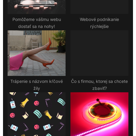
o
:
s
t
Pomôžeme vášmu webu
Webové podnikanie
dostať sa na nohy!
rýchlejšie
:
Trápenie s názvom kŕčové
Čo s firmou, ktorej sa chcete
žily
zbaviť?