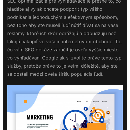
SEO optimalizácia pre vyhľadávače je presne to, čo
hľadáte aj vy ak chcete podporiť typ vášho
podnikania jednoduchým a efektívnym spôsobom,
bez toho aby ste museli ľudí nútiť dívať sa na vaše
reklamy, ktoré ich skôr odrážajú a odpudzujú než
lákajú nakúpiť vo vašom internetovom obchode. To,
čo vám SEO dokáže zaručiť je oveľa vyššie miesto
vo vyhľadávaní Google ak si zvolíte práve tento typ
služby, pretože práve to je veľmi dôležité, aby ste
sa dostali medzi oveľa širšiu populácia ľudí.