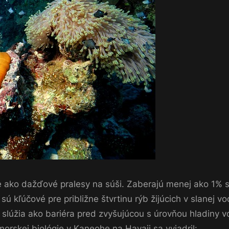
ako dažďové pralesy na súši. Zaberajú menej ako 1% sn
ú kľúčové pre približne štvrtinu rýb žijúcich v slanej 
slúžia ako bariéra pred zvyšujúcou s úrovňou hladiny v
morskej biológie v Kaneohe na Havaji sa vyjadril: