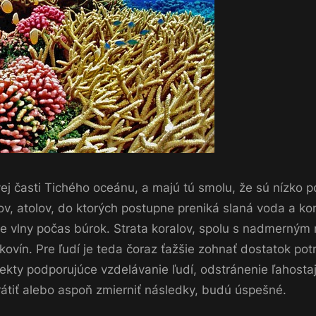
ovej časti Tichého oceánu, a majú tú smolu, že sú nízko p
v, atolov, do ktorých postupne preniká slaná voda a kont
e vlny počas búrok. Strata koralov, spolu s nadmerným 
ovín. Pre ľudí je teda čoraz ťažšie zohnať dostatok potr
jekty podporujúce vzdelávanie ľudí, odstránenie ľahostaj
rátiť alebo aspoň zmierniť následky, budú úspešné.