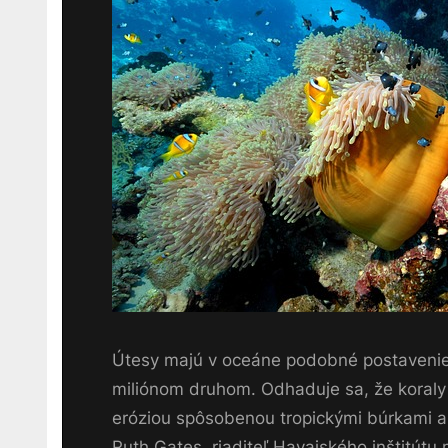
Útesy majú v oceáne podobné postavenie 
miliónom druhom. Odhaduje sa, že koraly s
eróziou spôsobenou tropickými búrkami a 
Ruth Gates, riaditeľ Havajského inštitútu 