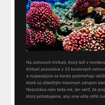
Na ostrovoch Kiribati, ktorý leží v rovník
Kiribati pozostáva z 33 koralových ostrovo
a rozpadajúce sa koraly podmieňujú väčši
ktoré sú dôležitým miestnym zdrojom bielk
Nezostáva nám teda iné, len veriť, že pro
ktorý potrebujeme, aby sme ešte stihli zv