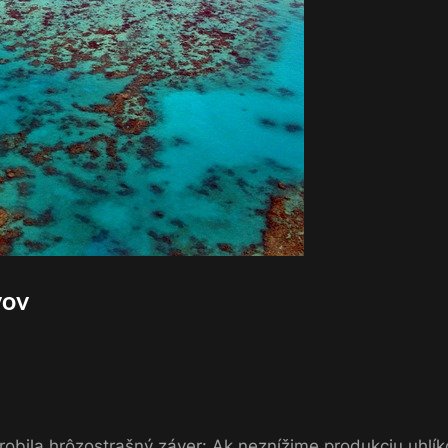
vov
robila hrôzostrašný záver: Ak neznížime produkciu uhlík