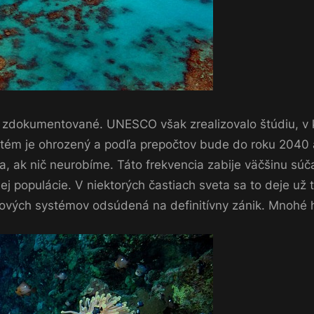
re zdokumentované. UNESCO však zrealizovalo štúdiu, v k
ystém je ohrozený a podľa prepočtov bude do roku 2040 
ia, ak nič neurobíme. Táto frekvencia zabije väčšinu s
j populácie. V niektorých častiach sveta sa to deje už 
lových systémov odsúdená na definitívny zánik. Mnohé 