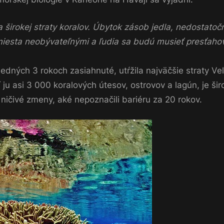
 širokej straty koralov. Úbytok zásob jedla, nedostatoč
miesta neobývateľnými a ľudia sa budú musieť presťahov
sledných 3 rokoch zasiahnuté, utŕžila najväčšie straty V
ju asi 3 000 koralových útesov, ostrovov a lagún, je šir
 ničivé zmeny, aké nepoznačili bariéru za 20 rokov.