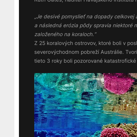
„Je desivé pomyslieť na dopady celkovej a
a následná erózia pôdy spravia niektoré 
založeného na koraloch.“
Z 25 koralových ostrovov, ktoré boli v po
severovýchodnom pobreží Austrálie. Tvorí 
tieto 3 roky boli pozorované katastrofické