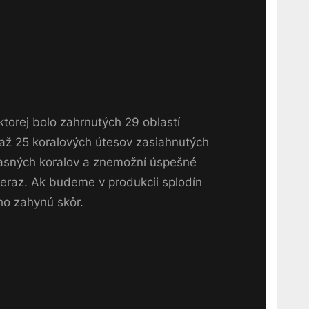
torej bolo zahrnutých 29 oblastí
až 25 koralových útesov zasiahnutých
účasných koralov a znemožní úspešné
teraz. Ak budeme v produkcii splodín
ho zahynú skôr.