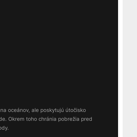
a oceánov, ale poskytujú útočisko
vode. Okrem toho chránia pobrežia pred
ody.