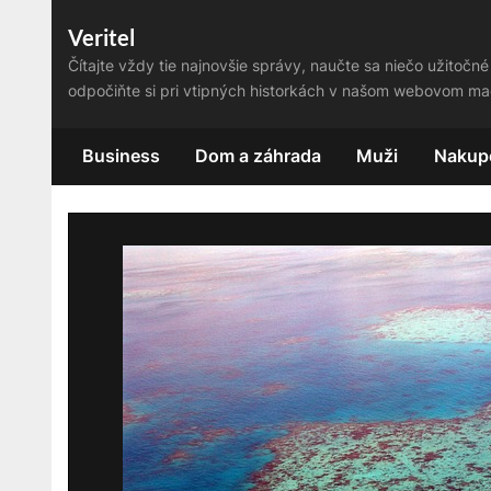
Skip
Veritel
to
Čítajte vždy tie najnovšie správy, naučte sa niečo užitočné
content
odpočiňte si pri vtipných historkách v našom webovom ma
Business
Dom a záhrada
Muži
Nakup