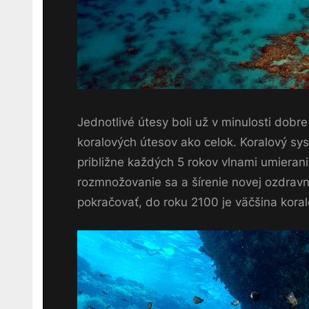
Jednotlivé útesy boli už v minulosti dob
koralových útesov ako celok. Koralový s
približne každých 5 rokov vlnami umieran
rozmnožovanie sa a šírenie novej ozdravne
pokračovať, do roku 2100 je väčšina kora