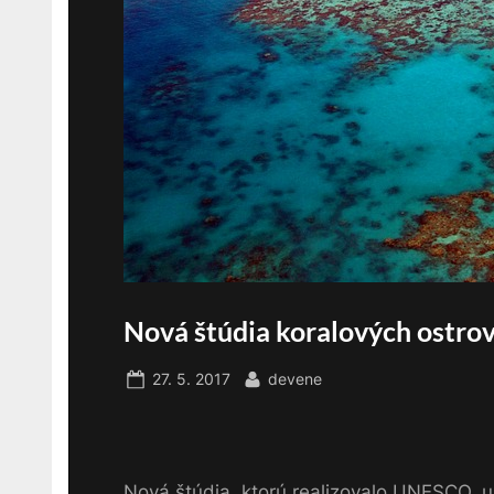
Nová štúdia koralových ostro
Posted
By
27. 5. 2017
devene
on
Nová štúdia, ktorú realizovalo UNESCO, u