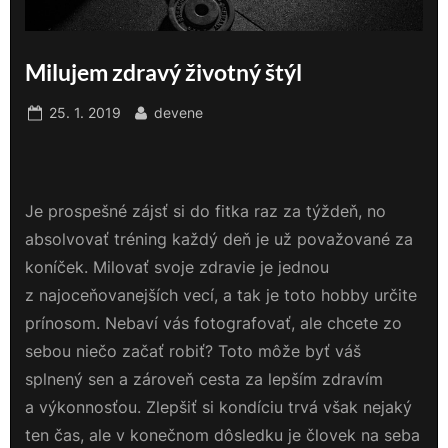
Milujem zdravý životný štýl
Posted
By
25. 1. 2019
devene
on
Je prospešné zájsť si do fitka raz za týždeň, no
absolvovať tréning každý deň je už považované za
koníček. Milovať svoje zdravie je jednou
z najoceňovanejších vecí, a tak je toto hobby určite
prínosom. Nebaví vás fotografovať, ale chcete zo
sebou niečo začať robiť? Toto môže byť váš
splnený sen a zároveň cesta za lepším zdravím
a výkonnosťou. Zlepšiť si kondíciu trvá však nejaký
ten čas, ale v konečnom dôsledku je človek na seba