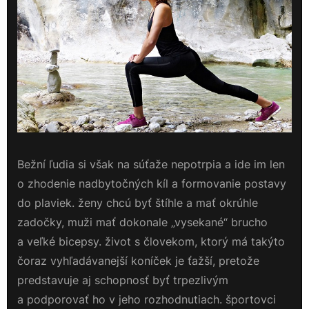
Bežní ľudia si však na súťaže nepotrpia a ide im len
o zhodenie nadbytočných kíl a formovanie postavy
do plaviek. ženy chcú byť štíhle a mať okrúhle
zadočky, muži mať dokonale „vysekané“ brucho
a veľké bicepsy. život s človekom, ktorý má takýto
čoraz vyhľadávanejší koníček je ťažší, pretože
predstavuje aj schopnosť byť trpezlivým
a podporovať ho v jeho rozhodnutiach. športovci