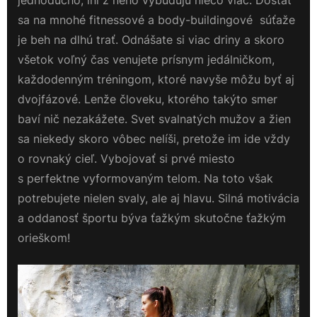
jednoducho, iní z neho vybudujú niečo viac. Dostať
sa na mnohé fitnessové a body-buildingové súťaže
je beh na dlhú trať. Odnášate si viac driny a skoro
všetok voľný čas venujete prísnym jedálničkom,
každodenným tréningom, ktoré navyše môžu byť aj
dvojfázové. Lenže človeku, ktorého takýto smer
baví nič nezakážete. Svet svalnatých mužov a žien
sa niekedy skoro vôbec nelíši, pretože im ide vždy
o rovnaký cieľ. Vybojovať si prvé miesto
s perfektne vyformovaným telom. Na toto však
potrebujete nielen svaly, ale aj hlavu. Silná motivácia
a oddanosť športu býva ťažkým skutočne ťažkým
orieškom!