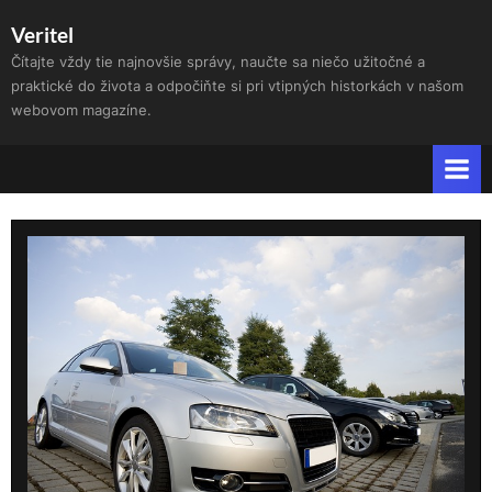
Skip
Veritel
to
Čítajte vždy tie najnovšie správy, naučte sa niečo užitočné a
content
praktické do života a odpočiňte si pri vtipných historkách v našom
webovom magazíne.