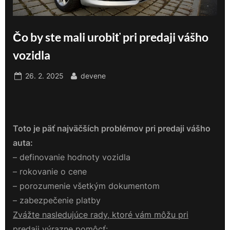
Čo by ste mali urobiť pri predaji vášho
vozidla
Posted
By
26. 2. 2025
devene
on
Toto je päť najväčších problémov pri predaji vášho
auta:
– definovanie hodnoty vozidla
– rokovanie o cene
– porozumenie všetkým dokumentom
– zabezpečenie platby
Zvážte nasledujúce rady, ktoré vám môžu pri
predaji výrazne pomôcť: